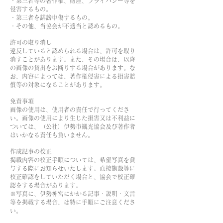
・第三者等の著作権、財産、プライバシー等を
侵害するもの。
・第三者を誹謗中傷するもの。
・その他、当協会が不適当と認めるもの。
許可の取り消し
違反していると認められる場合は、許可を取り
消すことがあります。また、その場合は、以降
の画像の貸出をお断りする場合があります。な
お、内容によっては、著作権侵害による損害賠
償等の対象になることがあります。
免責事項
画像の使用は、使用者の責任で行ってくださ
い。画像の使用により生じた損害又は不利益に
ついては、（公社）伊勢市観光協会及び著作者
はいかなる責任も負いません。
作成記事の校正
掲載内容の校正手順については、希望写真を貸
与する際にお知らせいたします。直接施設等に
校正確認をしていただく場合と、協会で校正確
認をする場合があります。
※写真に、伊勢神宮にかかる記事・説明・文言
等を掲載する場合、は特に手順にご注意くださ
い。