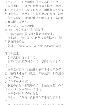
ダウンロードした画像の使用にあたっては、
「写真提供：（公社）伊勢市観光協会」等のク
レジット表示をしてください。制作物の性質ま
たは制作コンセプト上やむを得ない場合、記事
中などにおいて画像の地名が解るようであれば
これに限りません。
〈クレジット表示の例〉
※「©」の文字は、「写真提供：」
「Copyright:」等に置き換え可能です。
日本語：「©（公社）伊勢市観光協会」「©
伊勢市観光協会」
英語：「©Ise City Tourism Association」
使用の禁止
・公序良俗に反するもの。
・犯罪行為に結び付くもの・法律に反するも
の。
・画像素材自体に商品性が依存するものを作
製、販売するもの（販売用の絵葉書、販売用の
カレンダー、デ
ジタルデータ集等）。
・個別の商品（飲物や菓子、土産品など）のラ
ベル・パッケージ等への使用。
・画像を利用しての商品化。
・本サイトの写真に直接リンクを貼付するも
の。