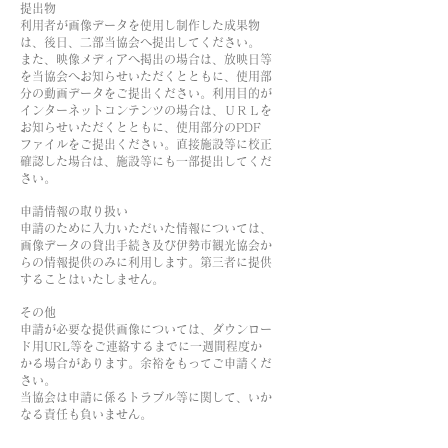
提出物
利用者が画像データを使用し制作した成果物
は、後日、二部当協会へ提出してください。
また、映像メディアへ掲出の場合は、放映日等
を当協会へお知らせいただくとともに、使用部
分の動画データをご提出ください。利用目的が
インターネットコンテンツの場合は、ＵＲＬを
お知らせいただくとともに、使用部分のPDF
ファイルをご提出ください。直接施設等に校正
確認した場合は、施設等にも一部提出してくだ
さい。
申請情報の取り扱い
申請のために入力いただいた情報については、
画像データの貸出手続き及び伊勢市観光協会か
らの情報提供のみに利用します。第三者に提供
することはいたしません。
その他
申請が必要な提供画像については、ダウンロー
ド用URL等をご連絡するまでに一週間程度か
かる場合があります。余裕をもってご申請くだ
さい。
当協会は申請に係るトラブル等に関して、いか
なる責任も負いません。