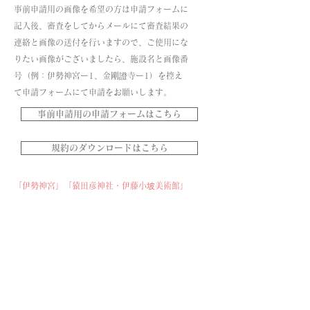
​事前申請用の画像を希望の方は申請フォームに
記入後、審査をしてからメールにて審査結果の
連絡と画像の送付を行いますので、ご使用にな
りたい画像がございましたら、施設名と画像番
号（例：伊勢神宮ー1、金剛證寺ー1）を控え
て申請フォームにて申請をお願いします。
事前申請用の申請フォームはこちら
規約のダウンロードはこちら
「伊勢神宮」「猿田彦神社・伊藤小坡美術館」
「金剛證寺」「二見興玉神社・夫婦岩」「赤
福」「おかげ横丁」「松尾観音寺」の画像は事
前申請用素材集をご覧ください。 それ以外の
施設などは申請不要素材集から直接高画質の画
像がダウンロード出来ます。
​申請不要素材集の画像のダウンロードは、画像
を拡大して上部ハートマークの横にあります。