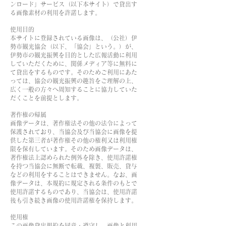
ンロード」サービス（以下本サイト）で貸出す
る画像素材の利用を許諾します。
使用目的
本サイトに登録されている画像は、（公社）伊
勢市観光協会（以下、「協会」という。）が、
伊勢市の観光振興を目的とした広報活動に利用
していただくために、関係メディア等に無料に
て貸出をするものです。そのためご利用にあた
っては、協会の観光振興の趣旨をご理解の上、
広く一般の方々へ周知することに協力していた
だくことを前提とします。
著作権の帰属
画像データは、著作権法その他の法令によって
保護されており、当協会及び当協会に画像を提
供した第三者が著作権その他の権利又は利用権
限を保有しています。そのため画像データは、
著作権法上認められた例外を除き、使用許諾権
を持つ当協会に無断で転載、複製、販売、貸与
などの利用をすることはできません。なお、画
像データは、本規約に規定される条件のもとで
使用許諾するものであり、当協会は、使用許諾
後も引き続き画像の使用許諾権を保持します。
使用権
この画像貸出規約を同意・遵守し、画像と利用