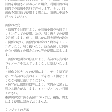
目的を申請され認められた場合、利用目的の範
囲内での使用を無料で許可します。もし、同一
画像を別目的で使用する場合は、新規に申請を
行ってください。
画像の改変
・使用する目的により、必要最小限の範囲でト
リミングしての使用、及び、切り抜きでの使用
を許可します。但し、明らかに観光振興の趣旨
と関係のない、画像内の特定の人物等をトリミ
ングしたり、切り抜いたり、該当画像とは関係
のない画像との組み合わせ等の使用は禁止しま
す。
・画像の色調等の修正により、当初の写真の持
つイメージを変えてしまうことは禁止いたしま
す。
・画像を拡大しての使用により、データ量不足
などで当初の写真のイメージを著しく損なうよ
うなご利用は避けてください。
・被写体は撮影時期等により、実際の状況とは
異なる場合があります。イメージとしてご利用
ください。
※伊勢神宮に係る画像については、編集、加工
による使用は認めておりません。
クレジットの表示